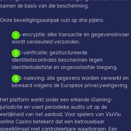
samen de basis van die bescherming.
Onze beveiligingsaanpak rust op drie pijlers:
SSL-encryptie: elke transactie en gegevensinvoer
wordt versleuteld verzonden.
KYC-verificatie: gestructureerde
identiteitscontroles beschermen tegen
identiteitsdiefstal en ongeoorloofde toegang.
AVG-naleving: alle gegevens worden verwerkt en
bewaard volgens de Europese privacywetgeving.
Het platform werkt onder een erkende iGaming-
jurisdictie en voert periodieke audits uit op de
eerlijkheid van het aanbod. Voor spelers van ViuViu
online Casino betekent dat een betrouwbaar
speelklimaat met controleerbare waarborgen. Een