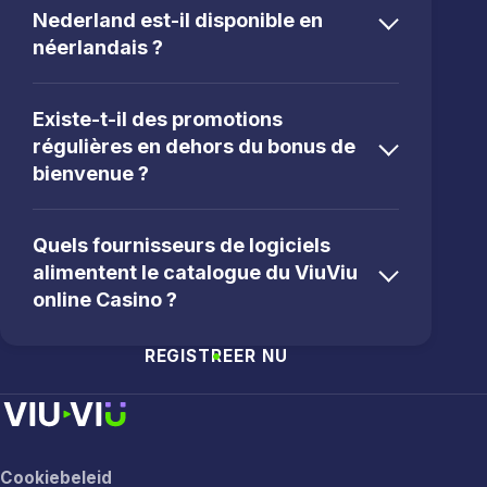
Nederland est-il disponible en
néerlandais ?
Existe-t-il des promotions
régulières en dehors du bonus de
bienvenue ?
Quels fournisseurs de logiciels
alimentent le catalogue du ViuViu
online Casino ?
REGISTREER NU
Cookiebeleid