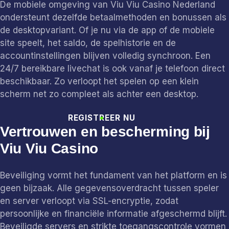
De mobiele omgeving van Viu Viu Casino Nederland
ondersteunt dezelfde betaalmethoden en bonussen als
de desktopvariant. Of je nu via de app of de mobiele
site speelt, het saldo, de spelhistorie en de
accountinstellingen blijven volledig synchroon. Een
24/7 bereikbare livechat is ook vanaf je telefoon direct
beschikbaar. Zo verloopt het spelen op een klein
scherm net zo compleet als achter een desktop.
REGISTREER NU
Vertrouwen en bescherming bij
Viu Viu Casino
Beveiliging vormt het fundament van het platform en is
geen bijzaak. Alle gegevensoverdracht tussen speler
en server verloopt via SSL-encryptie, zodat
persoonlijke en financiële informatie afgeschermd blijft.
Beveiligde servers en strikte toegangscontrole vormen