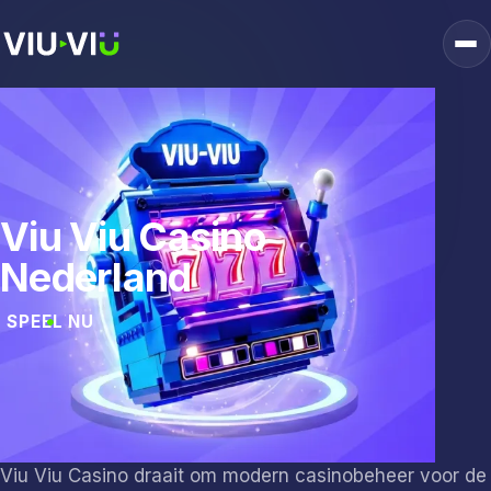
Viu Viu Casino
Nederland
SPEEL NU
Viu Viu Casino draait om modern casinobeheer voor de