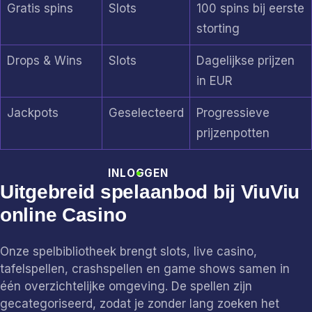
Gratis spins
Slots
100 spins bij eerste
storting
Drops & Wins
Slots
Dagelijkse prijzen
in EUR
Jackpots
Geselecteerd
Progressieve
prijzenpotten
INLOGGEN
Uitgebreid spelaanbod bij ViuViu
online Casino
Onze spelbibliotheek brengt slots, live casino,
tafelspellen, crashspellen en game shows samen in
één overzichtelijke omgeving. De spellen zijn
gecategoriseerd, zodat je zonder lang zoeken het