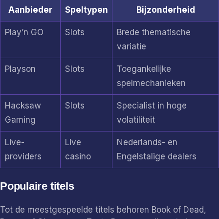
Aanbieder
Speltypen
Bijzonderheid
Play’n GO
Slots
Brede thematische
variatie
Playson
Slots
Toegankelijke
spelmechanieken
Hacksaw
Slots
Specialist in hoge
Gaming
volatiliteit
Live-
Live
Nederlands- en
providers
casino
Engelstalige dealers
Populaire titels
Tot de meestgespeelde titels behoren
Book of Dead
,